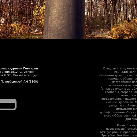
Александрович Гончаров
Отец писателя, Алекс
8) июня 1812, Симбирск —
принадлежали 
бря 1891, Санкт-Петербург
каменном доме Гончаров
города, с обширны
 Петербургской АН (1860)
постройками про
Вспоминая в преклон
Гончаров писал в автоб
«Амбары, погреба, л
муки, разн
продовольствия нашего
имение, деревня». М
увидел в этой «де
импульсом в 
дореформенной России, 
в его «Обыкновенной
(три зн
Когда Гончар
последующей судьбе
важную роль сыграл его
Трегубов. Это был отс