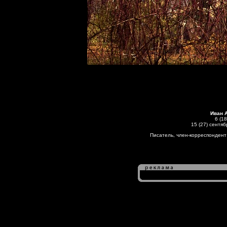
Иван 
6 (1
15 (27) сентя
Писатель, член-корреспондент