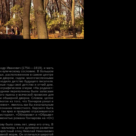
андр Иванович (1754—-1819), и мать
к купеческому сословию. В большом
ых, расположенном в самом центре
м двором, садом, многочисленными
ходило детство будущего писателя.
ные годы своё детство и отчий дом,
иографическом очерке «На родине»:
едники переполнены были запасами
ого пшена и всяческой провизии для
 и обширной дворни. Словом, целое
ногое из того, что Гончаров узнал и
ревне», явилось как бы изначальным
познании поместного, барского быта
так ярко и правдиво отразившегося
 истории», «Обломове» и «Обрыве»
аменитых романа Гончарова на «О»)
ову было семь лет, умер его отец. В
 мальчика, в его духовном развитии
 крёстный отец Николай Николаевич
тавной моряк. Он отличался широтой